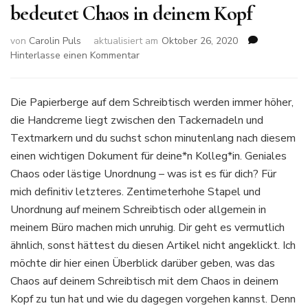
bedeutet Chaos in deinem Kopf
von
Carolin Puls
aktualisiert am
Oktober 26, 2020
zu
Hinterlasse einen Kommentar
Chaos
auf
deinem
Die Papierberge auf dem Schreibtisch werden immer höher,
Schreibtisch
die Handcreme liegt zwischen den Tackernadeln und
bedeutet
Textmarkern und du suchst schon minutenlang nach diesem
Chaos
einen wichtigen Dokument für deine*n Kolleg*in. Geniales
in
deinem
Chaos oder lästige Unordnung – was ist es für dich? Für
Kopf
mich definitiv letzteres. Zentimeterhohe Stapel und
Unordnung auf meinem Schreibtisch oder allgemein in
meinem Büro machen mich unruhig. Dir geht es vermutlich
ähnlich, sonst hättest du diesen Artikel nicht angeklickt. Ich
möchte dir hier einen Überblick darüber geben, was das
Chaos auf deinem Schreibtisch mit dem Chaos in deinem
Kopf zu tun hat und wie du dagegen vorgehen kannst. Denn