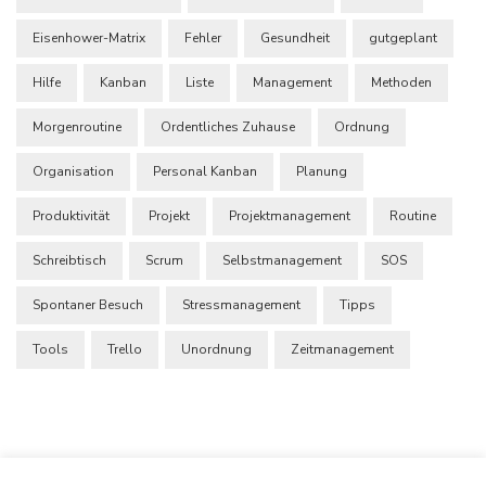
Eisenhower-Matrix
Fehler
Gesundheit
gutgeplant
Hilfe
Kanban
Liste
Management
Methoden
Morgenroutine
Ordentliches Zuhause
Ordnung
Organisation
Personal Kanban
Planung
Produktivität
Projekt
Projektmanagement
Routine
Schreibtisch
Scrum
Selbstmanagement
SOS
Spontaner Besuch
Stressmanagement
Tipps
Tools
Trello
Unordnung
Zeitmanagement