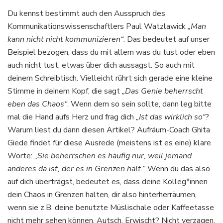
Du kennst bestimmt auch den Ausspruch des
Kommunikationswissenschaftlers Paul Watzlawick
„Man
kann nicht nicht kommunizieren“
. Das bedeutet auf unser
Beispiel bezogen, dass du mit allem was du tust oder eben
auch nicht tust, etwas über dich aussagst. So auch mit
deinem Schreibtisch. Vielleicht rührt sich gerade eine kleine
Stimme in deinem Kopf, die sagt
„Das Genie beherrscht
eben das Chaos“
. Wenn dem so sein sollte, dann leg bitte
mal die Hand aufs Herz und frag dich
„Ist das wirklich so“
?
Warum liest du dann diesen Artikel? Aufräum-Coach Ghita
Giede findet für diese Ausrede (meistens ist es eine) klare
Worte:
„Sie beherrschen es häufig nur, weil jemand
anderes da ist, der es in Grenzen hält.“
Wenn du das also
auf dich überträgst, bedeutet es, dass deine Kolleg*innen
dein Chaos in Grenzen halten, dir also hinterherräumen,
wenn sie z.B. deine benutzte Müslischale oder Kaffeetasse
nicht mehr sehen können. Autsch. Erwischt? Nicht verzagen.