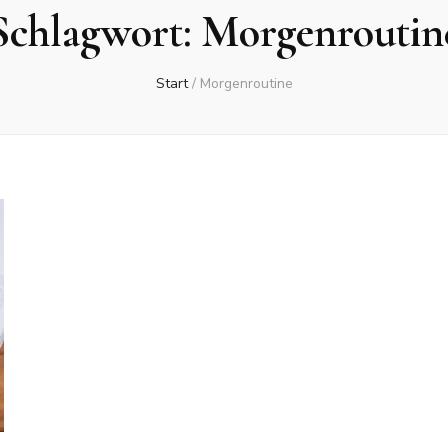
Schlagwort:
Morgenroutin
Start
/
Morgenroutine