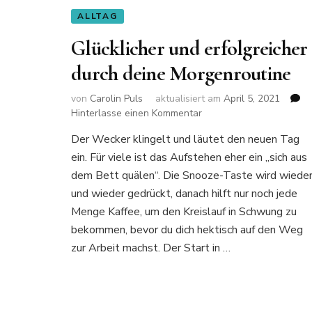
ALLTAG
Glücklicher und erfolgreicher
durch deine Morgenroutine
von
Carolin Puls
aktualisiert am
April 5, 2021
zu
Hinterlasse einen Kommentar
Glücklicher
Der Wecker klingelt und läutet den neuen Tag
und
ein. Für viele ist das Aufstehen eher ein „sich aus
erfolgreicher
durch
dem Bett quälen“. Die Snooze-Taste wird wiede
deine
und wieder gedrückt, danach hilft nur noch jede
Morgenroutine
Menge Kaffee, um den Kreislauf in Schwung zu
bekommen, bevor du dich hektisch auf den Weg
zur Arbeit machst. Der Start in …