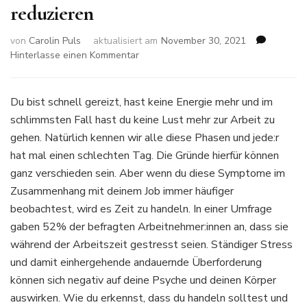
reduzieren
von
Carolin Puls
aktualisiert am
November 30, 2021
zu
Hinterlasse einen Kommentar
So
kannst
du
Du bist schnell gereizt, hast keine Energie mehr und im
Stress
schlimmsten Fall hast du keine Lust mehr zur Arbeit zu
am
gehen. Natürlich kennen wir alle diese Phasen und jede:r
Arbeitsplatz
hat mal einen schlechten Tag. Die Gründe hierfür können
reduzieren
ganz verschieden sein. Aber wenn du diese Symptome im
Zusammenhang mit deinem Job immer häufiger
beobachtest, wird es Zeit zu handeln. In einer Umfrage
gaben 52% der befragten Arbeitnehmer:innen an, dass sie
während der Arbeitszeit gestresst seien. Ständiger Stress
und damit einhergehende andauernde Überforderung
können sich negativ auf deine Psyche und deinen Körper
auswirken. Wie du erkennst, dass du handeln solltest und