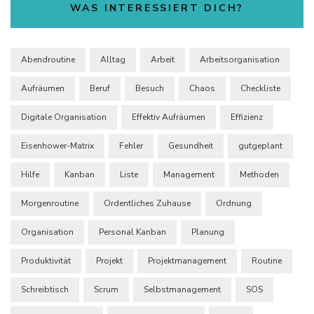
WAS INTERESSIERT DICH?
Abendroutine
Alltag
Arbeit
Arbeitsorganisation
Aufräumen
Beruf
Besuch
Chaos
Checkliste
Digitale Organisation
Effektiv Aufräumen
Effizienz
Eisenhower-Matrix
Fehler
Gesundheit
gutgeplant
Hilfe
Kanban
Liste
Management
Methoden
Morgenroutine
Ordentliches Zuhause
Ordnung
Organisation
Personal Kanban
Planung
Produktivität
Projekt
Projektmanagement
Routine
Schreibtisch
Scrum
Selbstmanagement
SOS